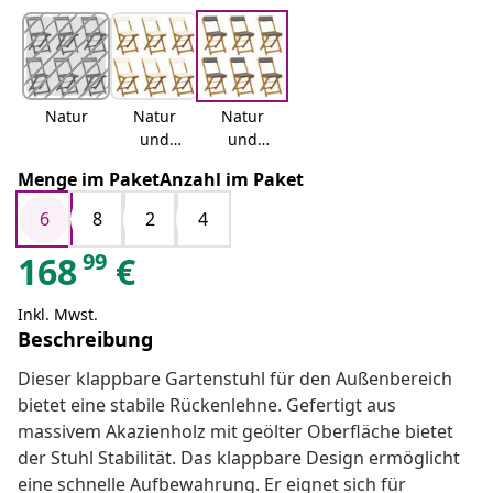
Natur
Natur
Natur
und
und
Cremewe
Dunkelgr
Menge im PaketAnzahl im Paket
iß
au
6
8
2
4
99
168
€
Inkl. Mwst.
Beschreibung
Dieser klappbare Gartenstuhl für den Außenbereich
bietet eine stabile Rückenlehne. Gefertigt aus
massivem Akazienholz mit geölter Oberfläche bietet
der Stuhl Stabilität. Das klappbare Design ermöglicht
eine schnelle Aufbewahrung. Er eignet sich für