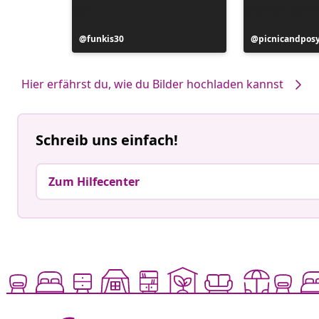
Beitrag
funkis30
Beitrag
picnicandpos
veröffentlicht
veröffentlicht
von
von
Hier erfährst du, wie du Bilder hochladen kannst
Schreib uns einfach!
Zum Hilfecenter