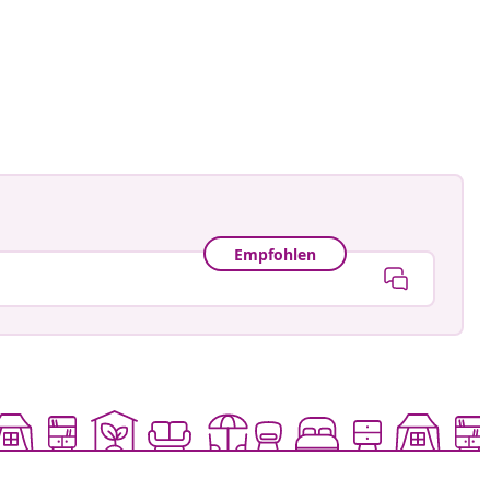
ankay
tlicht
Empfohlen