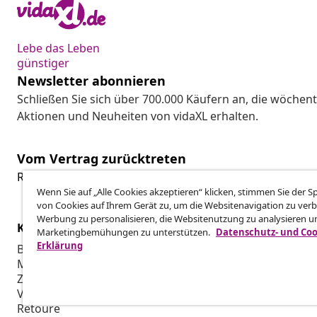
Lebe das Leben
günstiger
Newsletter abonnieren
Schließen Sie sich über 700.000 Käufern an, die wöchent
Aktionen und Neuheiten von vidaXL erhalten.
Vom Vertrag zurücktreten
Reiche einen Widerrufsantrag für deine Bestellung ein.
Wenn Sie auf „Alle Cookies akzeptieren“ klicken, stimmen Sie der 
von Cookies auf Ihrem Gerät zu, um die Websitenavigation zu verb
Werbung zu personalisieren, die Websitenutzung zu analysieren u
Kundenservice
Business
Marketingbemühungen zu unterstützen.
Datenschutz- und Coo
Erklärung
Bestellung verfolgen
Partnerpro
Mein Konto
Produktion f
Zahlung
Marketing-K
Versand & Lieferung
Retoure