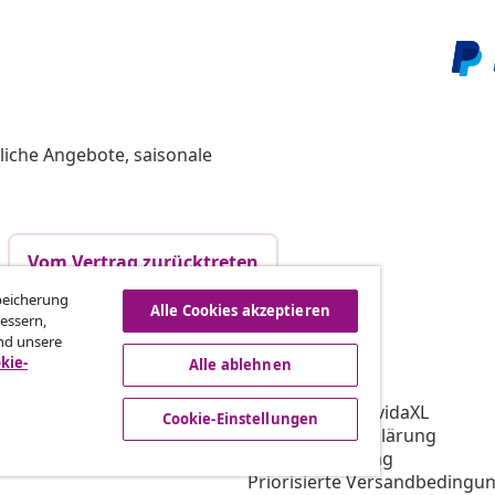
liche Angebote, saisonale
Vom Vertrag zurücktreten
Speicherung
Alle Cookies akzeptieren
essern,
nd unsere
vidaXL
kie-
Alle ablehnen
gramm
Über vidaXL
ür vidaXL
AGB Verkäufer vidaXL
Cookie-Einstellungen
ooperation
Datenschutzerklärung
Cookie-Erklärung
Priorisierte Versandbedingu