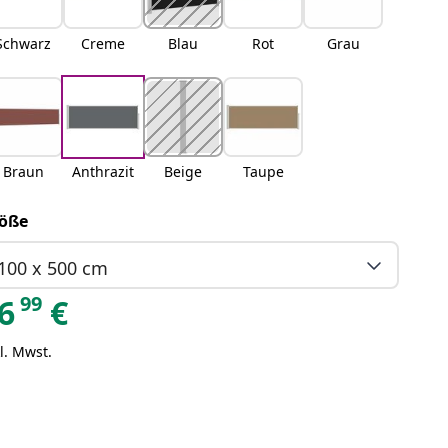
Schwarz
Creme
Blau
Rot
Grau
Braun
Anthrazit
Beige
Taupe
öße
100 x 500 cm
99
6
€
l. Mwst.