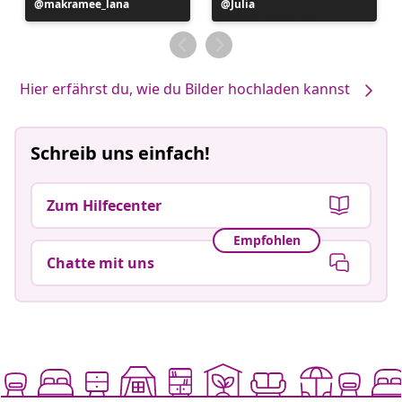
Beitrag
makramee_lana
Beitrag
Julia
veröffentlicht
veröffentlicht
von
von
Hier erfährst du, wie du Bilder hochladen kannst
Schreib uns einfach!
Zum Hilfecenter
Empfohlen
Chatte mit uns