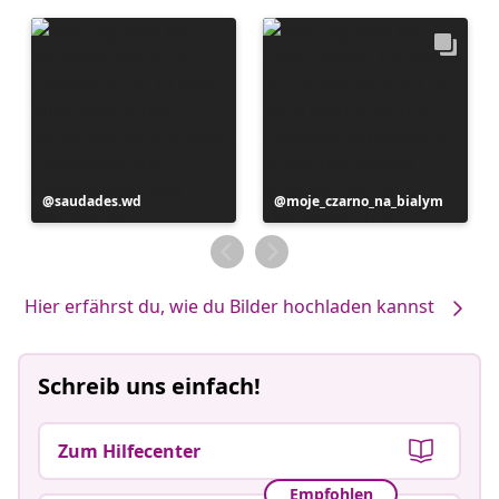
Beitrag
saudades.wd
Beitrag
moje_czarno_na_bialym
veröffentlicht
veröffentlicht
von
von
Hier erfährst du, wie du Bilder hochladen kannst
Schreib uns einfach!
Zum Hilfecenter
Empfohlen