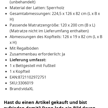
(unbehandelt)
Material der Latten: Sperrholz
Gesamtabmessungen: 224,5 x 126 x 82 cm (L x B x
H)
Passende Matratzengröße: 120 x 200 cm (B x L)
(Matratze nicht im Lieferumfang enthalten)
Abmessungen des Kopfteils: 126 x 19 x 82 cm (L x B
x H)
Mit Regalböden
Zusammenbau erforderlich: Ja
Lieferung umfasst:
1 x Bettgestell mit Fußteil
1 x Kopfteil
EAN:8721102972751
SKU:3306019
Brand:vidaXL
Hast du einen Artikel gekauft und bist