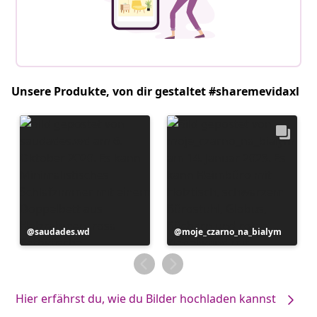
Unsere Produkte, von dir gestaltet #sharemevidaxl
Beitrag
saudades.wd
Beitrag
moje_czarno_na_bialym
veröffentlicht
veröffentlicht
von
von
Hier erfährst du, wie du Bilder hochladen kannst