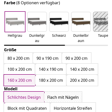
Farbe
(8 Optionen verfügbar)
Hellgrau
Dunkelgr
Schwarz
Dunkelbr
Taupe
au
aun
Größe
80 x 200 cm
90 x 190 cm
90 x 200 cm
100 x 200 cm
140 x 190 cm
140 x 200 cm
160 x 200 cm
180 x 200 cm
200 x 200 cm
Modell
Schlichtes Design
Flach mit Nägeln
Block mit Quadraten
Horizontale Streifen