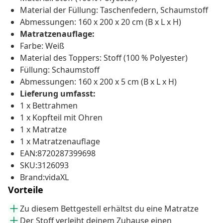
Material der Füllung: Taschenfedern, Schaumstoff
Abmessungen: 160 x 200 x 20 cm (B x L x H)
Matratzenauflage:
Farbe: Weiß
Material des Toppers: Stoff (100 % Polyester)
Füllung: Schaumstoff
Abmessungen: 160 x 200 x 5 cm (B x L x H)
Lieferung umfasst:
1 x Bettrahmen
1 x Kopfteil mit Ohren
1 x Matratze
1 x Matratzenauflage
EAN:8720287399698
SKU:3126093
Brand:vidaXL
Vorteile
Zu diesem Bettgestell erhältst du eine Matratze
Der Stoff verleiht deinem Zuhause einen