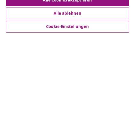
Vom Vertrag zurücktreten
Alle Cookies akzeptieren
Alle ablehnen
Kundenservice
Cookie-Einstellungen
Business
vidaXL
Mehr entdecken
© 2008-2026 vidaXL www.vidaxl.de ist eine Webseite von
vidaXL Marketplace Europe B.V.