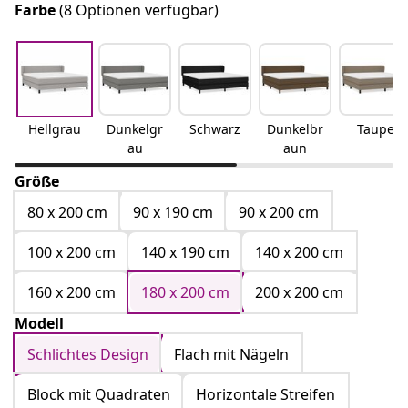
Farbe
(8 Optionen verfügbar)
Hellgrau
Dunkelgr
Schwarz
Dunkelbr
Taupe
au
aun
Größe
80 x 200 cm
90 x 190 cm
90 x 200 cm
100 x 200 cm
140 x 190 cm
140 x 200 cm
160 x 200 cm
180 x 200 cm
200 x 200 cm
Modell
Schlichtes Design
Flach mit Nägeln
Block mit Quadraten
Horizontale Streifen