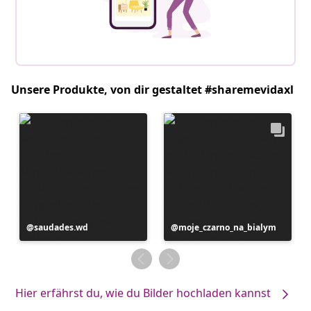
Unsere Produkte, von dir gestaltet #sharemevidaxl
Beitrag
saudades.wd
Beitrag
moje_czarno_na_bialym
veröffentlicht
veröffentlicht
von
von
Hier erfährst du, wie du Bilder hochladen kannst