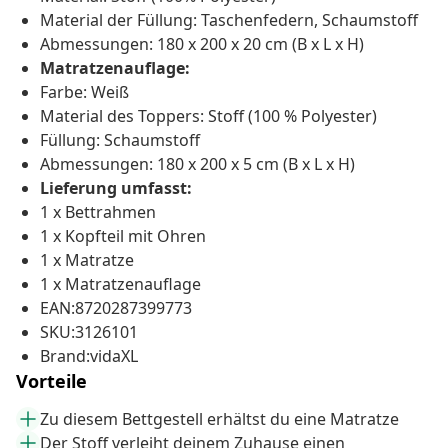
Material der Füllung: Taschenfedern, Schaumstoff
Abmessungen: 180 x 200 x 20 cm (B x L x H)
Matratzenauflage:
Farbe: Weiß
Material des Toppers: Stoff (100 % Polyester)
Füllung: Schaumstoff
Abmessungen: 180 x 200 x 5 cm (B x L x H)
Lieferung umfasst:
1 x Bettrahmen
1 x Kopfteil mit Ohren
1 x Matratze
1 x Matratzenauflage
EAN:8720287399773
SKU:3126101
Brand:vidaXL
Vorteile
Zu diesem Bettgestell erhältst du eine Matratze
Der Stoff verleiht deinem Zuhause einen