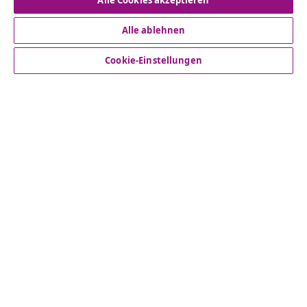
Vom Vertrag zurücktreten
Alle Cookies akzeptieren
Alle ablehnen
Kundenservice
Cookie-Einstellungen
Business
vidaXL
Mehr entdecken
© 2008-2026 vidaXL www.vidaxl.de ist eine Webseite von
vidaXL Marketplace Europe B.V.