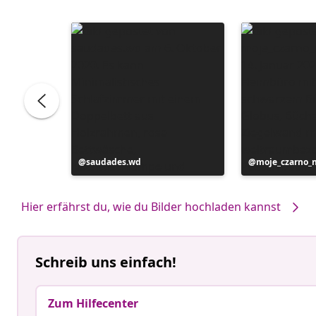
Beitrag
saudades.wd
Beitrag
moje_czarno_
veröffentlicht
veröffentlicht
von
von
Hier erfährst du, wie du Bilder hochladen kannst
Schreib uns einfach!
Zum Hilfecenter