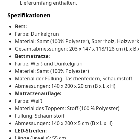
Lieferumfang enthalten.
Spezifikationen
Bett:
Farbe: Dunkelgrün
Material: Samt (100% Polyester), Sperrholz, Holzwerk
Gesamtabmessungen: 203 x 147 x 118/128 cm (L x B x
Bettmatratze:
Farbe: Weiß und Dunkelgrün
Material: Samt (100% Polyester)
Material der Füllung: Taschenfedern, Schaumstoff
Abmessungen: 140 x 200 x 20 cm (B x L x H)
Matratzenauflage:
Farbe: Weiß
Material des Toppers: Stoff (100 % Polyester)
Füllung: Schaumstoff
Abmessungen: 140 x 200 x 5 cm (B x L x H)
LED-Streifen:
Länge (jeweils): 55 cm