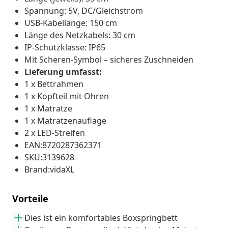
Spannung: 5V, DC/Gleichstrom
USB-Kabellänge: 150 cm
Länge des Netzkabels: 30 cm
IP-Schutzklasse: IP65
Mit Scheren-Symbol – sicheres Zuschneiden
Lieferung umfasst:
1 x Bettrahmen
1 x Kopfteil mit Ohren
1 x Matratze
1 x Matratzenauflage
2 x LED-Streifen
EAN:8720287362371
SKU:3139628
Brand:vidaXL
Vorteile
Dies ist ein komfortables Boxspringbett