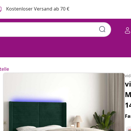
Kostenloser Versand ab 70 €
telle
vi
v
M
1
Fa