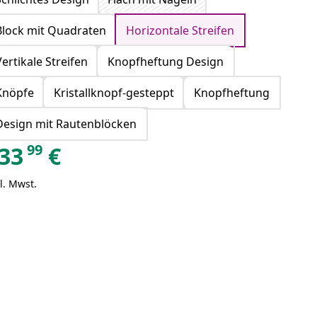
Block mit Quadraten
Horizontale Streifen
Vertikale Streifen
Knopfheftung Design
Knöpfe
Kristallknopf-gesteppt
Knopfheftung
Design mit Rautenblöcken
99
33
€
l. Mwst.