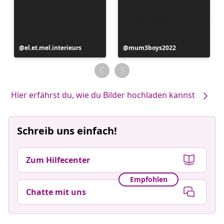
Beitrag
el.et.mel.interieurs
Beitrag
mum3boys2022
veröffentlicht
veröffentlicht
von
von
Hier erfährst du, wie du Bilder hochladen kannst
Schreib uns einfach!
Zum Hilfecenter
Empfohlen
Chatte mit uns