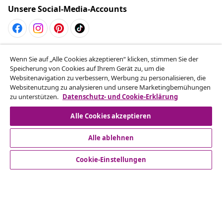
Unsere Social-Media-Accounts
Vom Vertrag zurücktreten
Wenn Sie auf „Alle Cookies akzeptieren“ klicken, stimmen Sie der
Reiche einen Widerrufsantrag für deine Bestellung
Speicherung von Cookies auf Ihrem Gerät zu, um die
Websitenavigation zu verbessern, Werbung zu personalisieren, die
ein.
Websitenutzung zu analysieren und unsere Marketingbemühungen
zu unterstützen.
Datenschutz- und Cookie-Erklärung
Vom Vertrag zurücktreten
Alle Cookies akzeptieren
Alle ablehnen
Kundenservice
Cookie-Einstellungen
Business
vidaXL