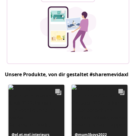
Unsere Produkte, von dir gestaltet #sharemevidaxl
Beitrag
el.et.mel.interieurs
Beitrag
mum3boys2022