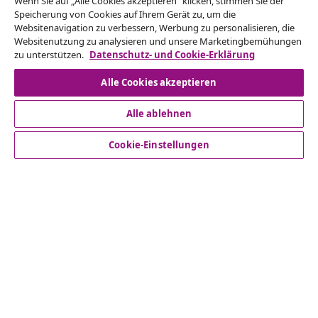
Wenn Sie auf „Alle Cookies akzeptieren“ klicken, stimmen Sie der
Vom Vertrag zurücktreten
Speicherung von Cookies auf Ihrem Gerät zu, um die
Reiche einen Widerrufsantrag für deine Bestellung
Websitenavigation zu verbessern, Werbung zu personalisieren, die
Websitenutzung zu analysieren und unsere Marketingbemühungen
ein.
zu unterstützen.
Datenschutz- und Cookie-Erklärung
Vom Vertrag zurücktreten
Alle Cookies akzeptieren
Alle ablehnen
Kundenservice
Cookie-Einstellungen
Business
vidaXL
Mehr entdecken