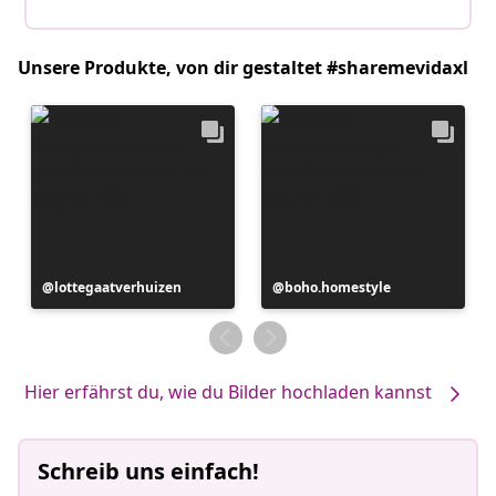
Unsere Produkte, von dir gestaltet #sharemevidaxl
Beitrag
lottegaatverhuizen
Beitrag
boho.homestyle
veröffentlicht
veröffentlicht
von
von
Hier erfährst du, wie du Bilder hochladen kannst
Schreib uns einfach!