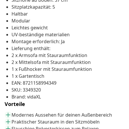
Sitzhöhe ab boden: 37 cm
Sitzplatzkapazität: 5
Haltbar
Modular
Leichtes gewicht
UV-beständige materialien
Montage erforderlich: Ja
Lieferung enthält:
2 x Armsofa mit Stauraumfunktion
2 x Mittelsofa mit Stauraumfunktion
1 x Fußhocker mit Stauraumfunktion
1 x Gartentisch
EAN: 8721158994349
SKU: 3349320
Brand: vidaXL
Vorteile
Modernes Aussehen für deinen Außenbereich
Praktischer Stauraum in den Sitzmöbeln
Flauschige Polyesterkissen zum Relaxen