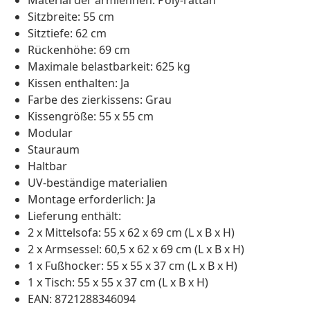
Material der armlehnen: Poly-rattan
Sitzbreite: 55 cm
Sitztiefe: 62 cm
Rückenhöhe: 69 cm
Maximale belastbarkeit: 625 kg
Kissen enthalten: Ja
Farbe des zierkissens: Grau
Kissengröße: 55 x 55 cm
Modular
Stauraum
Haltbar
UV-beständige materialien
Montage erforderlich: Ja
Lieferung enthält:
2 x Mittelsofa: 55 x 62 x 69 cm (L x B x H)
2 x Armsessel: 60,5 x 62 x 69 cm (L x B x H)
1 x Fußhocker: 55 x 55 x 37 cm (L x B x H)
1 x Tisch: 55 x 55 x 37 cm (L x B x H)
EAN: 8721288346094