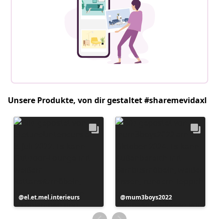
Unsere Produkte, von dir gestaltet #sharemevidaxl
Beitrag
el.et.mel.interieurs
Beitrag
mum3boys2022
veröffentlicht
veröffentlicht
von
von