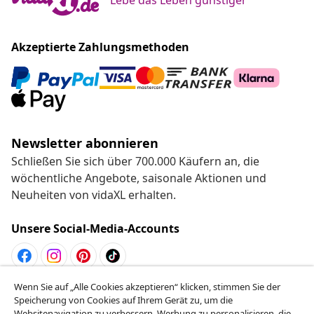
Akzeptierte Zahlungsmethoden
Newsletter abonnieren
Schließen Sie sich über 700.000 Käufern an, die
wöchentliche Angebote, saisonale Aktionen und
Neuheiten von vidaXL erhalten.
Unsere Social-Media-Accounts
Wenn Sie auf „Alle Cookies akzeptieren“ klicken, stimmen Sie der
Vom Vertrag zurücktreten
Speicherung von Cookies auf Ihrem Gerät zu, um die
Reiche einen Widerrufsantrag für deine Bestellung
Websitenavigation zu verbessern, Werbung zu personalisieren, die