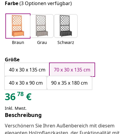
Farbe
(3 Optionen verfügbar)
Braun
Grau
Schwarz
Größe
40 x 30 x 135 cm
70 x 30 x 135 cm
40 x 30 x 90 cm
90 x 35 x 180 cm
78
36
€
Inkl. Mwst.
Beschreibung
Verschönern Sie Ihren Außenbereich mit diesem
eleganten Holzpflanzkasten, der Funktionalität mit