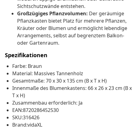
Sichtschutzwände entstehen.
Großzügiges Pflanzvolumen:
Der geräumige
Pflanzkasten bietet Platz für mehrere Pflanzen,
Kräuter oder Blumen und ermöglicht lebendige
Arrangements, selbst auf begrenztem Balkon-
oder Gartenraum.
Spezifikationen
Farbe: Braun
Material: Massives Tannenholz
Gesamtmaße: 70 x 30 x 135 cm (B x T x H)
Innenmaße des Blumenkastens: 66 x 26 x 23 cm (B x
T x H)
Zusammenbau erforderlich: Ja
EAN:8720286452530
SKU:316426
Brand:vidaXL