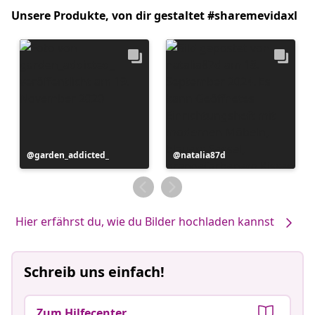
Unsere Produkte, von dir gestaltet #sharemevidaxl
Beitrag
garden_addicted_
Beitrag
natalia87d
veröffentlicht
veröffentlicht
von
von
Hier erfährst du, wie du Bilder hochladen kannst
Schreib uns einfach!
Zum Hilfecenter