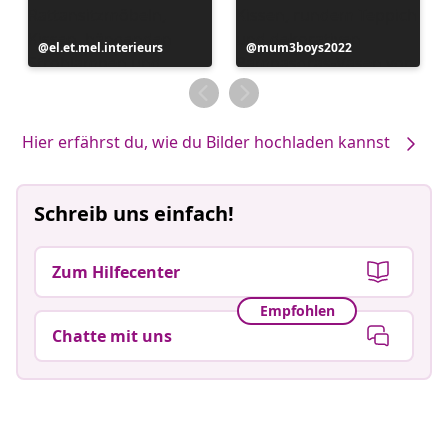
Beitrag
el.et.mel.interieurs
Beitrag
mum3boys2022
veröffentlicht
veröffentlicht
von
von
Hier erfährst du, wie du Bilder hochladen kannst
Schreib uns einfach!
Zum Hilfecenter
Empfohlen
Chatte mit uns