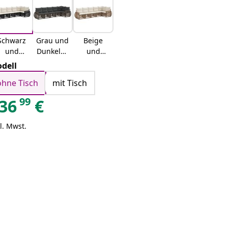
Schwarz
Grau und
Beige
und
Dunkelgr
und
Cremewe
au
Cremewe
dell
iß
iß
ohne Tisch
mit Tisch
99
36
€
l. Mwst.