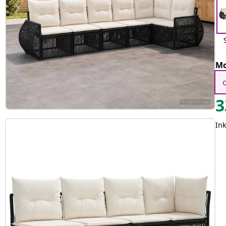
Mo
3
Ink