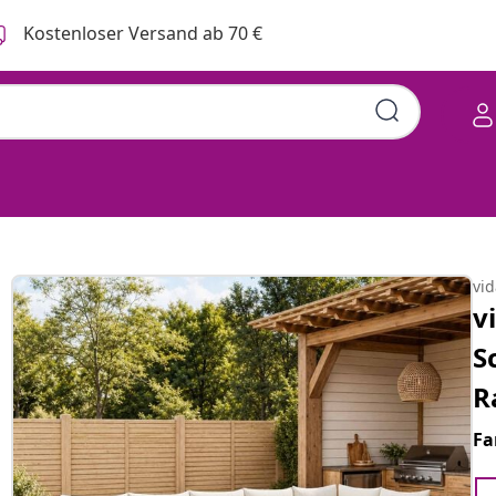
Kostenloser Versand ab 70 €
vi
v
S
R
Fa