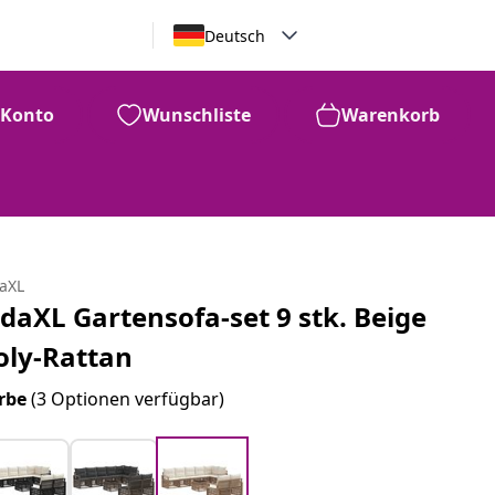
Deutsch
Konto
Wunschliste
Warenkorb
daXL
idaXL Gartensofa-set 9 stk. Beige
oly-Rattan
rbe
(3 Optionen verfügbar)