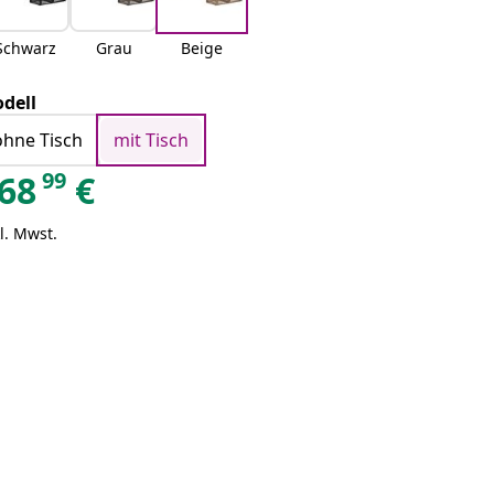
Schwarz
Grau
Beige
dell
ohne Tisch
mit Tisch
99
68
€
l. Mwst.