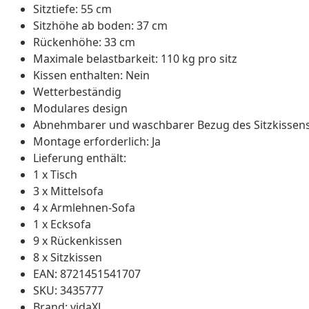
Sitztiefe: 55 cm
Sitzhöhe ab boden: 37 cm
Rückenhöhe: 33 cm
Maximale belastbarkeit: 110 kg pro sitz
Kissen enthalten: Nein
Wetterbeständig
Modulares design
Abnehmbarer und waschbarer Bezug des Sitzkissen
Montage erforderlich: Ja
Lieferung enthält:
1 x Tisch
3 x Mittelsofa
4 x Armlehnen-Sofa
1 x Ecksofa
9 x Rückenkissen
8 x Sitzkissen
EAN: 8721451541707
SKU: 3435777
Brand: vidaXL