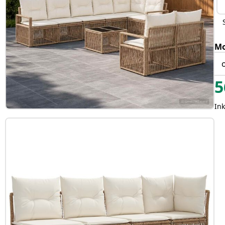
Mo
5
Ink