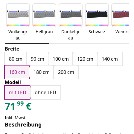
Wolkengr
Hellgrau
Dunkelgr
Schwarz
Weinrot
au
au
Breite
80 cm
90 cm
100 cm
120 cm
140 cm
160 cm
180 cm
200 cm
Modell
mit LED
ohne LED
99
71
€
Inkl. Mwst.
Beschreibung