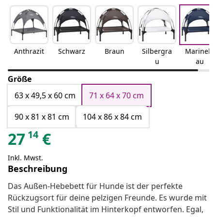
Anthrazit
Schwarz
Braun
Silbergra
Marinebl
u
au
Größe
63 x 49,5 x 60 cm
71 x 64 x 70 cm
90 x 81 x 81 cm
104 x 86 x 84 cm
14
27
€
Inkl. Mwst.
Beschreibung
Das Außen-Hebebett für Hunde ist der perfekte
Rückzugsort für deine pelzigen Freunde. Es wurde mit
Stil und Funktionalität im Hinterkopf entworfen. Egal,