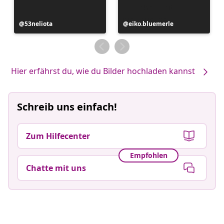
Beitrag
53neliota
Beitrag
eiko.bluemerle
veröffentlicht
veröffentlicht
von
von
Hier erfährst du, wie du Bilder hochladen kannst
Schreib uns einfach!
Zum Hilfecenter
Empfohlen
Chatte mit uns