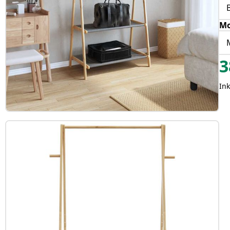
Mo
3
Ink