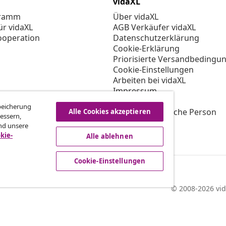
vidaXL
gramm
Über vidaXL
ür vidaXL
AGB Verkäufer vidaXL
ooperation
Datenschutzerklärung
Cookie-Erklärung
Priorisierte Versandbedingu
Cookie-Einstellungen
Arbeiten bei vidaXL
Impressum
Sicherheit
Speicherung
EU Verantwortliche Person
Alle Cookies akzeptieren
essern,
EPR-Richtlinie
nd unsere
Barrierefreiheit
kie-
Alle ablehnen
Cookie-Einstellungen
© 2008-2026 vid