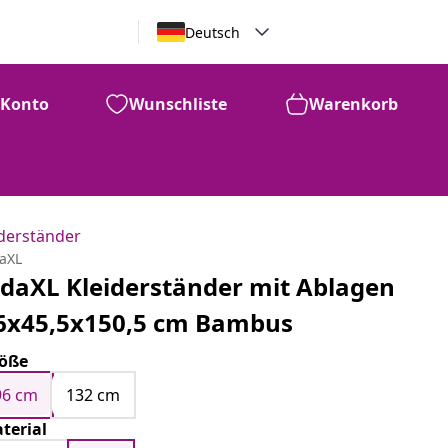
Deutsch
Konto
Wunschliste
Warenkorb
iderständer
daXL
idaXL Kleiderständer mit Ablagen
6x45,5x150,5 cm Bambus
öße
96 cm
132 cm
terial