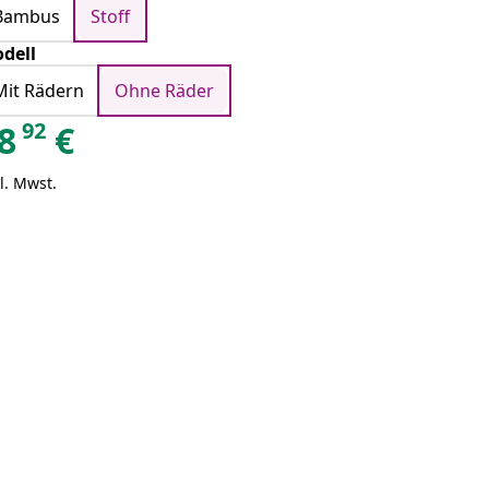
Bambus
Stoff
dell
Mit Rädern
Ohne Räder
92
8
€
l. Mwst.