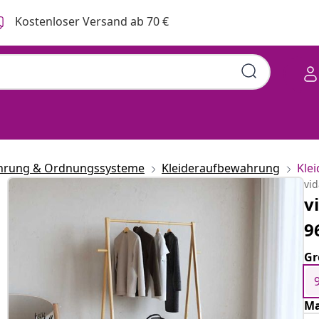
Kostenloser Versand ab 70 €
hrung & Ordnungssysteme
Kleideraufbewahrung
Kle
vi
v
9
Gr
Ma