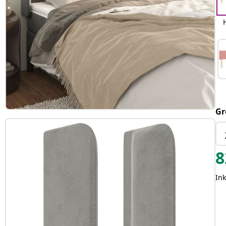
Gr
8
Ink