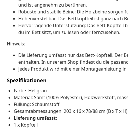
und ist angenehm zu berühren.
Robuste und stabile Beine: Die Holzbeine sorgen fü
Höhenverstellbar: Das Bettkopfteil ist ganz nach B
Hervorragende Unterstützung: Das Bett-Kopfteil b
du im Bett sitzt, um zu lesen oder fernzusehen.
Hinweis:
Die Lieferung umfasst nur das Bett-Kopfteil. Der 
enthalten. In unserem Shop findest du die passen
Jedes Produkt wird mit einer Montageanleitung in 
Spezifikationen
Farbe: Hellgrau
Material: Samt (100% Polyester), Holzwerkstoff, mas
Füllung: Schaumstoff
Gesamtabmessungen: 203 x 16 x 78/88 cm (B x T x H)
Lieferung umfasst:
1 x Kopfteil