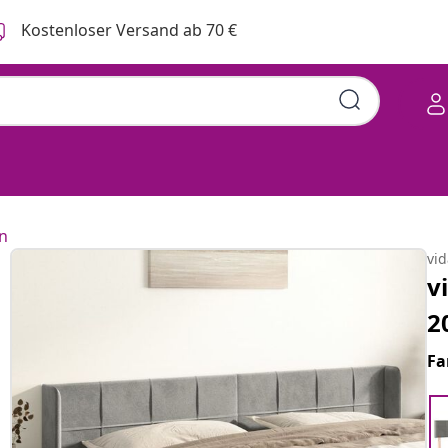
Kostenloser Versand ab 70 €
n
vi
v
2
Fa