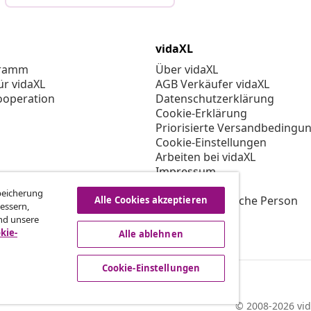
vidaXL
gramm
Über vidaXL
ür vidaXL
AGB Verkäufer vidaXL
ooperation
Datenschutzerklärung
Cookie-Erklärung
Priorisierte Versandbedingu
Cookie-Einstellungen
Arbeiten bei vidaXL
Impressum
Sicherheit
Speicherung
EU Verantwortliche Person
Alle Cookies akzeptieren
essern,
EPR-Richtlinie
nd unsere
Barrierefreiheit
kie-
Alle ablehnen
Cookie-Einstellungen
© 2008-2026 vid