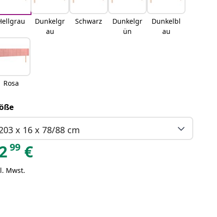
Hellgrau
Dunkelgr
Schwarz
Dunkelgr
Dunkelbl
au
ün
au
Rosa
öße
203 x 16 x 78/88 cm
99
2
€
l. Mwst.