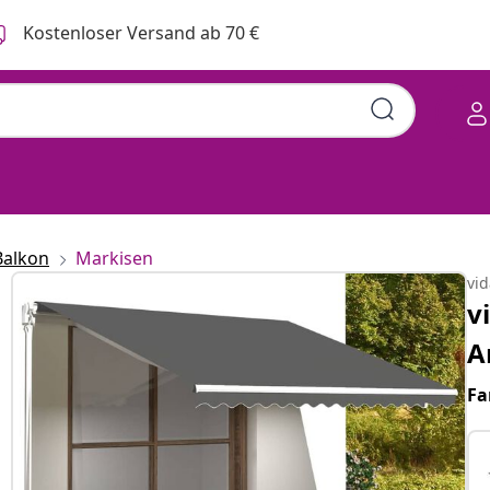
Kostenloser Versand ab 70 €
Balkon
Markisen
vi
v
A
Fa