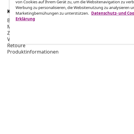
von Cookies auf Ihrem Gerät zu, um die Websitenavigation zu verb
Werbung zu personalisieren, die Websitenutzung zu analysieren u
Kundenservice
Business
Marketingbemühungen zu unterstützen.
Datenschutz- und Coo
Erklärung
Bestellung verfolgen
Partnerpro
Mein Konto
Produktion f
Zahlung
Marketing-K
Versand & Lieferung
Retoure
Produktinformationen
Bestellung