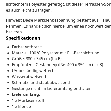
lichtechtem Polyester gefertigt, ist dieser Terrassen-So
es auch leicht zu tragen.
Hinweis: Diese Markisenbespannung besteht aus 1 Haupts
Rahmen. Es handelt sich hierbei um einen hochwertigen 
besitzen.
Spezifikationen
Farbe: Anthrazit
Material: 100 % Polyester mit PU-Beschichtung
Größe: 380 x 345 cm (L x B)
Empfohlene Gestängegröße: 400 x 350 cm (L x B)
UV-beständig; wetterfest
Wasserabweisend
Schmutz- und staubabweisend
Gestänge nicht im Lieferumfang enthalten
Lieferumfang:
1 x Markisenstoff
1 x Blende