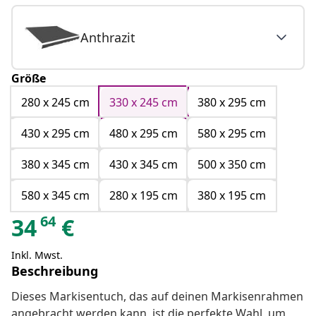
Anthrazit
Größe
280 x 245 cm
330 x 245 cm
380 x 295 cm
430 x 295 cm
480 x 295 cm
580 x 295 cm
380 x 345 cm
430 x 345 cm
500 x 350 cm
580 x 345 cm
280 x 195 cm
380 x 195 cm
64
34
€
Inkl. Mwst.
Beschreibung
Dieses Markisentuch, das auf deinen Markisenrahmen
angebracht werden kann, ist die perfekte Wahl, um