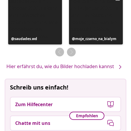
Beitrag
saudades.wd
Beitrag
moje_czarno_na_bialym
veröffentlicht
veröffentlicht
von
von
Hier erfährst du, wie du Bilder hochladen kannst
Schreib uns einfach!
Zum Hilfecenter
Empfohlen
Chatte mit uns