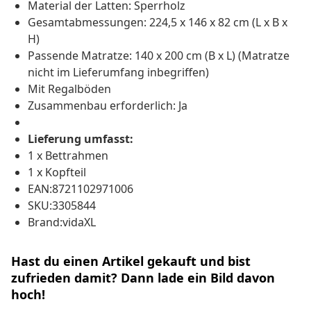
Material der Latten: Sperrholz
Gesamtabmessungen: 224,5 x 146 x 82 cm (L x B x
H)
Passende Matratze: 140 x 200 cm (B x L) (Matratze
nicht im Lieferumfang inbegriffen)
Mit Regalböden
Zusammenbau erforderlich: Ja
Lieferung umfasst:
1 x Bettrahmen
1 x Kopfteil
EAN:8721102971006
SKU:3305844
Brand:vidaXL
Hast du einen Artikel gekauft und bist
zufrieden damit? Dann lade ein Bild davon
hoch!