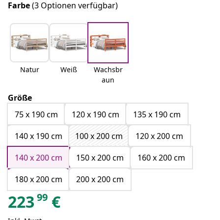
Farbe
(3 Optionen verfügbar)
Natur
Weiß
Wachsbr
aun
Größe
75 x 190 cm
120 x 190 cm
135 x 190 cm
140 x 190 cm
100 x 200 cm
120 x 200 cm
140 x 200 cm
150 x 200 cm
160 x 200 cm
180 x 200 cm
200 x 200 cm
99
223
€