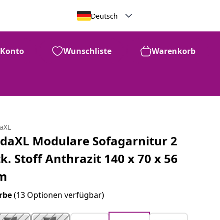
Deutsch
Konto
Wunschliste
Warenkorb
daXL
idaXL Modulare Sofagarnitur 2
tk. Stoff Anthrazit 140 x 70 x 56
m
rbe
(13 Optionen verfügbar)