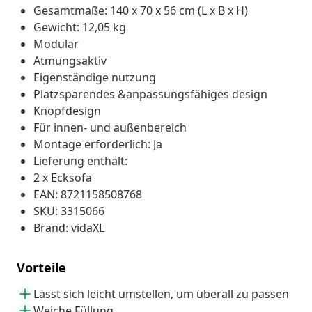
Gesamtmaße: 140 x 70 x 56 cm (L x B x H)
Gewicht: 12,05 kg
Modular
Atmungsaktiv
Eigenständige nutzung
Platzsparendes &anpassungsfähiges design
Knopfdesign
Für innen- und außenbereich
Montage erforderlich: Ja
Lieferung enthält:
2 x Ecksofa
EAN: 8721158508768
SKU: 3315066
Brand: vidaXL
Vorteile
Lässt sich leicht umstellen, um überall zu passen
Weiche Füllung