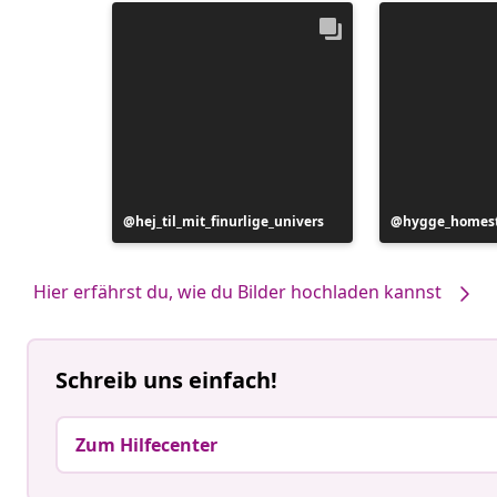
Beitrag
hej_til_mit_finurlige_univers
Beitrag
hygge_homest
veröffentlicht
veröffentlicht
von
von
Hier erfährst du, wie du Bilder hochladen kannst
Schreib uns einfach!
Zum Hilfecenter