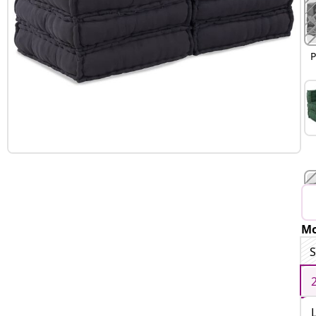
P
Mo
S