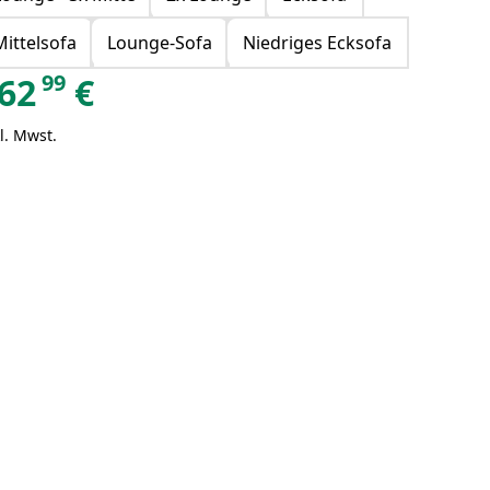
Mittelsofa
Lounge-Sofa
Niedriges Ecksofa
99
62
€
l. Mwst.