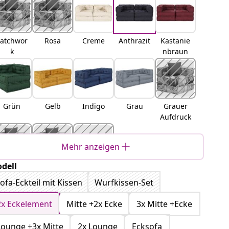
atchwor
Rosa
Creme
Anthrazit
Kastanie
k
nbraun
Grün
Gelb
Indigo
Grau
Grauer
Aufdruck
Mehr anzeigen
dell
Helles
Helles
Indigo-
ofa-Eckteil mit Kissen
Wurfkissen-Set
Braunes
Graues
Druck
Muster
Muster
2x Eckelement
Mitte +2x Ecke
3x Mitte +Ecke
Lounge +3x Mitte
2x Lounge
Ecksofa