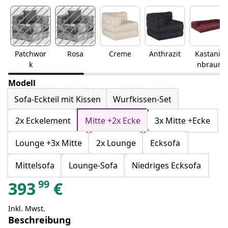
Patchwor
Rosa
Creme
Anthrazit
Kastanie
k
nbraun
Modell
Sofa-Eckteil mit Kissen
Wurfkissen-Set
2x Eckelement
Mitte +2x Ecke
3x Mitte +Ecke
Lounge +3x Mitte
2x Lounge
Ecksofa
Mittelsofa
Lounge-Sofa
Niedriges Ecksofa
99
393
€
Inkl. Mwst.
Beschreibung