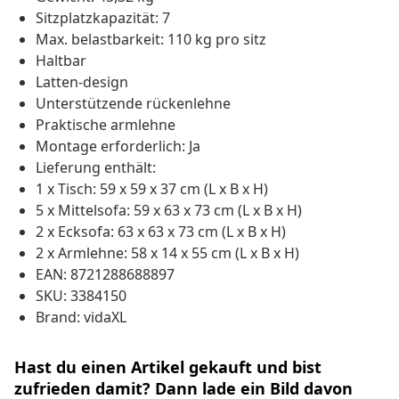
Sitzplatzkapazität: 7
Max. belastbarkeit: 110 kg pro sitz
Haltbar
Latten-design
Unterstützende rückenlehne
Praktische armlehne
Montage erforderlich: Ja
Lieferung enthält:
1 x Tisch: 59 x 59 x 37 cm (L x B x H)
5 x Mittelsofa: 59 x 63 x 73 cm (L x B x H)
2 x Ecksofa: 63 x 63 x 73 cm (L x B x H)
2 x Armlehne: 58 x 14 x 55 cm (L x B x H)
EAN: 8721288688897
SKU: 3384150
Brand: vidaXL
Hast du einen Artikel gekauft und bist
zufrieden damit? Dann lade ein Bild davon