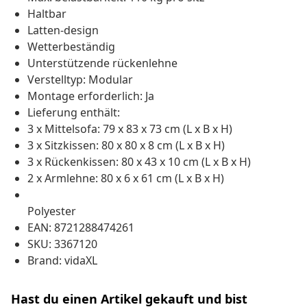
Haltbar
Latten-design
Wetterbeständig
Unterstützende rückenlehne
Verstelltyp: Modular
Montage erforderlich: Ja
Lieferung enthält:
3 x Mittelsofa: 79 x 83 x 73 cm (L x B x H)
3 x Sitzkissen: 80 x 80 x 8 cm (L x B x H)
3 x Rückenkissen: 80 x 43 x 10 cm (L x B x H)
2 x Armlehne: 80 x 6 x 61 cm (L x B x H)
Polyester
EAN: 8721288474261
SKU: 3367120
Brand: vidaXL
Hast du einen Artikel gekauft und bist