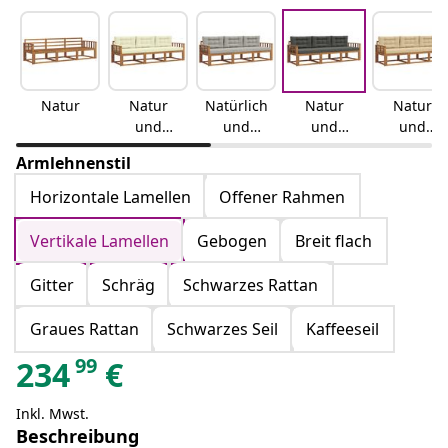
Natur
Natur
Natürlich
Natur
Natur
und
und
und
und
Creme
hellgrau
Anthrazit
Beige
Armlehnenstil
Horizontale Lamellen
Offener Rahmen
Vertikale Lamellen
Gebogen
Breit flach
Gitter
Schräg
Schwarzes Rattan
Graues Rattan
Schwarzes Seil
Kaffeeseil
99
234
€
Inkl. Mwst.
Beschreibung