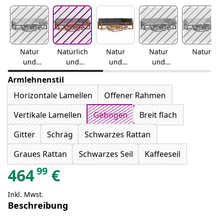
Natur
Natürlich
Natur
Natur
Natur
und
und
und
und
Creme
hellgrau
Anthrazit
Beige
Armlehnenstil
Horizontale Lamellen
Offener Rahmen
Vertikale Lamellen
Gebogen
Breit flach
Gitter
Schräg
Schwarzes Rattan
Graues Rattan
Schwarzes Seil
Kaffeeseil
99
464
€
Inkl. Mwst.
Beschreibung