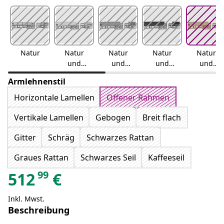
Natur
Natur
Natur
Natur
Natur
und
und
und
und
Creme
Hellgrau
Anthrazit
Beige
Armlehnenstil
Horizontale Lamellen
Offener Rahmen
Vertikale Lamellen
Gebogen
Breit flach
Gitter
Schräg
Schwarzes Rattan
Graues Rattan
Schwarzes Seil
Kaffeeseil
99
512
€
Inkl. Mwst.
Beschreibung