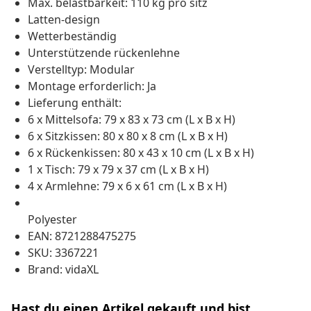
Max. belastbarkeit: 110 kg pro sitz
Latten-design
Wetterbeständig
Unterstützende rückenlehne
Verstelltyp: Modular
Montage erforderlich: Ja
Lieferung enthält:
6 x Mittelsofa: 79 x 83 x 73 cm (L x B x H)
6 x Sitzkissen: 80 x 80 x 8 cm (L x B x H)
6 x Rückenkissen: 80 x 43 x 10 cm (L x B x H)
1 x Tisch: 79 x 79 x 37 cm (L x B x H)
4 x Armlehne: 79 x 6 x 61 cm (L x B x H)
Polyester
EAN: 8721288475275
SKU: 3367221
Brand: vidaXL
Hast du einen Artikel gekauft und bist