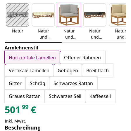
Natur
Natur
Natur
Natur
Natur
und
und
und
und
Creme
Hellgrau
Anthrazit
Beige
Armlehnenstil
Horizontale Lamellen
Offener Rahmen
Vertikale Lamellen
Gebogen
Breit flach
Gitter
Schräg
Schwarzes Rattan
Graues Rattan
Schwarzes Seil
Kaffeeseil
99
501
€
Inkl. Mwst.
Beschreibung