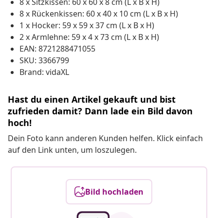
8 x Sitzkissen: 60 x 60 x 8 cm (L x B x H)
8 x Rückenkissen: 60 x 40 x 10 cm (L x B x H)
1 x Hocker: 59 x 59 x 37 cm (L x B x H)
2 x Armlehne: 59 x 4 x 73 cm (L x B x H)
EAN: 8721288471055
SKU: 3366799
Brand: vidaXL
Hast du einen Artikel gekauft und bist
zufrieden damit? Dann lade ein Bild davon
hoch!
Dein Foto kann anderen Kunden helfen. Klick einfach
auf den Link unten, um loszulegen.
Bild hochladen