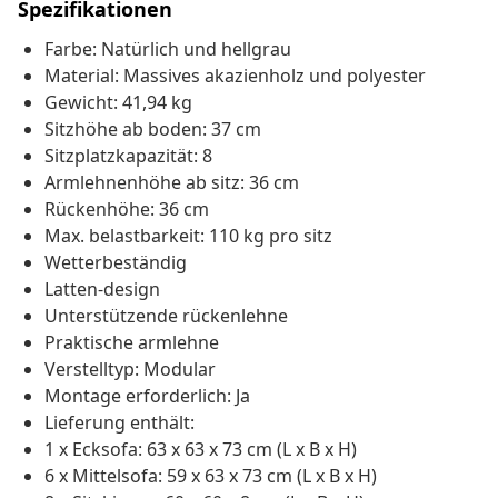
Spezifikationen
Farbe: Natürlich und hellgrau
Material: Massives akazienholz und polyester
Gewicht: 41,94 kg
Sitzhöhe ab boden: 37 cm
Sitzplatzkapazität: 8
Armlehnenhöhe ab sitz: 36 cm
Rückenhöhe: 36 cm
Max. belastbarkeit: 110 kg pro sitz
Wetterbeständig
Latten-design
Unterstützende rückenlehne
Praktische armlehne
Verstelltyp: Modular
Montage erforderlich: Ja
Lieferung enthält:
1 x Ecksofa: 63 x 63 x 73 cm (L x B x H)
6 x Mittelsofa: 59 x 63 x 73 cm (L x B x H)