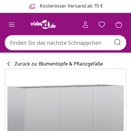
Zurück
Weiter
Kostenloser Versand ab 70 €
Zurück zu: Blumentöpfe & Pflanzgefäße