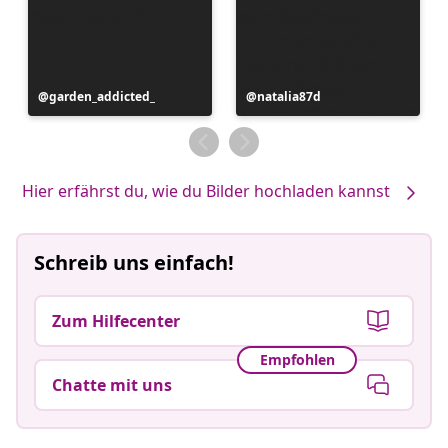
Beitrag
garden_addicted_
Beitrag
natalia87d
veröffentlicht
veröffentlicht
von
von
Hier erfährst du, wie du Bilder hochladen kannst
Schreib uns einfach!
Zum Hilfecenter
Empfohlen
Chatte mit uns