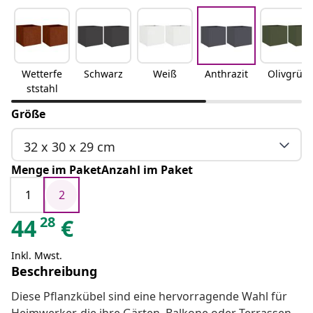
Wetterfe
Schwarz
Weiß
Anthrazit
Olivgrün
ststahl
Größe
32 x 30 x 29 cm
Menge im PaketAnzahl im Paket
1
2
28
44
€
Inkl. Mwst.
Beschreibung
Diese Pflanzkübel sind eine hervorragende Wahl für