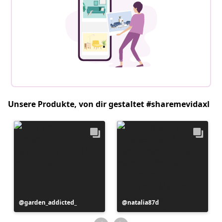
Unsere Produkte, von dir gestaltet #sharemevidaxl
Beitrag
garden_addicted_
Beitrag
natalia87d
veröffentlicht
veröffentlicht
von
von