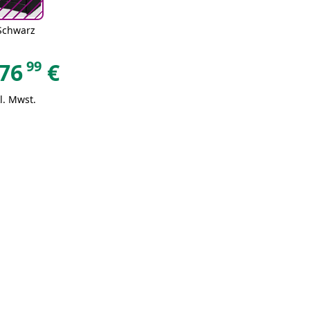
Schwarz
99
76
€
l. Mwst.