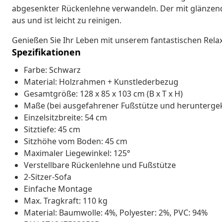
abgesenkter Rückenlehne verwandeln. Der mit glänzend
aus und ist leicht zu reinigen.
Genießen Sie Ihr Leben mit unserem fantastischen Relaxs
Spezifikationen
Farbe: Schwarz
Material: Holzrahmen + Kunstlederbezug
Gesamtgröße: 128 x 85 x 103 cm (B x T x H)
Maße (bei ausgefahrener Fußstütze und heruntergekla
Einzelsitzbreite: 54 cm
Sitztiefe: 45 cm
Sitzhöhe vom Boden: 45 cm
Maximaler Liegewinkel: 125°
Verstellbare Rückenlehne und Fußstütze
2-Sitzer-Sofa
Einfache Montage
Max. Tragkraft: 110 kg
Material: Baumwolle: 4%, Polyester: 2%, PVC: 94%