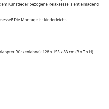
em Kunstleder bezogene Relaxsessel sieht einladend
essel! Die Montage ist kinderleicht.
ppter Rückenlehne): 128 x 153 x 83 cm (B x T x H)