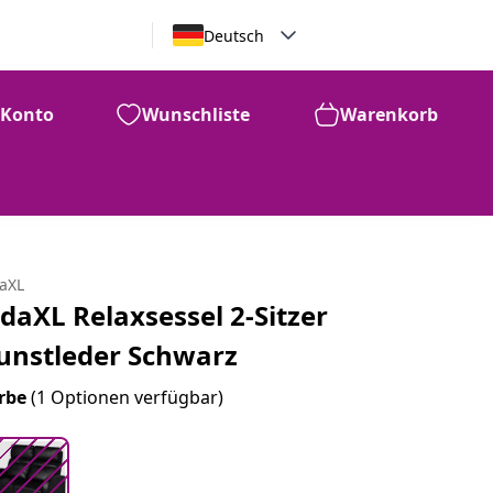
Deutsch
Konto
Wunschliste
Warenkorb
99
276
€
daXL
idaXL Relaxsessel 2-Sitzer
unstleder Schwarz
rbe
(1 Optionen verfügbar)