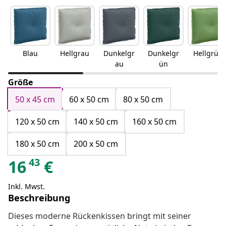
Blau
Hellgrau
Dunkelgr
Dunkelgr
Hellgrün
au
ün
Größe
50 x 45 cm
60 x 50 cm
80 x 50 cm
120 x 50 cm
140 x 50 cm
160 x 50 cm
180 x 50 cm
200 x 50 cm
43
16
€
Inkl. Mwst.
Beschreibung
Dieses moderne Rückenkissen bringt mit seiner