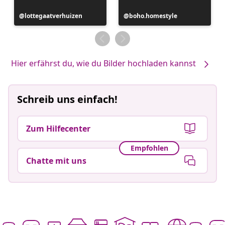
Beitrag
lottegaatverhuizen
Beitrag
boho.homestyle
veröffentlicht
veröffentlicht
von
von
Hier erfährst du, wie du Bilder hochladen kannst
Schreib uns einfach!
Zum Hilfecenter
Empfohlen
Chatte mit uns