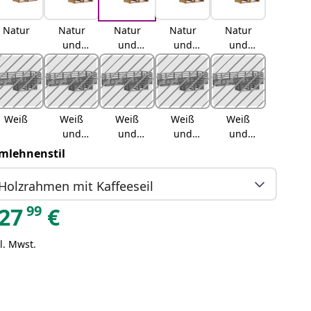
Natur
Natur
Natur
Natur
Natur
und
und
und
und
Creme
Hellgrau
Anthrazit
Beige
Weiß
Weiß
Weiß
Weiß
Weiß
und
und
und
und
Creme
Hellgrau
Anthrazit
Beige
mlehnenstil
Holzrahmen mit Kaffeeseil
99
27
€
l. Mwst.