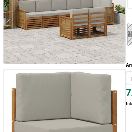
Ar
7
Ink