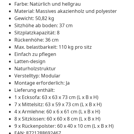
Farbe: Natürlich und hellgrau
Material: Massives akazienholz und polyester
Gewicht: 50,82 kg
Sitzhöhe ab boden: 37 cm
Sitzplatzkapazität: 8
Rückenhöhe: 36 cm
Max. belastbarkeit: 110 kg pro sitz
Einfach zu pflegen
Latten-design
Naturholzstruktur
Verstelltyp: Modular
Montage erforderlich: Ja
Lieferung enthält:
1 x Ecksofa: 63 x 63 x 73 cm (L x B x H)
7 x Mittelsitz: 63 x 59 x 73 cm (L x B x H)
4 x Armlehne: 60 x 6 x 61 cm (L x B x H)
8 x Sitzkissen: 60 x 60 x 8 cm (L x B x H)
9 x Rückenpolster: 60 x 40 x 10 cm (L x B x H)
EAN: 8721288692467