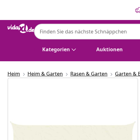
Zurück
Weiter
vidaXL
vidaXL Sonnensegel Creme 6 x 2 m 100 % P
Kategorien
Auktionen
Heim
Heim & Garten
Rasen & Garten
Garten & 