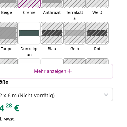
Beige
Creme
Anthrazit
Terrakott
Weiß
a
Taupe
Dunkelgr
Blau
Gelb
Rot
ün
Mehr anzeigen
öße
Orange
Schwarz
Braun
Hellgrau
Sand
2 x 6 m (Nicht vorrätig)
28
4
€
l. Mwst.
Orange
Gelb und
Blau und
Hellgrau