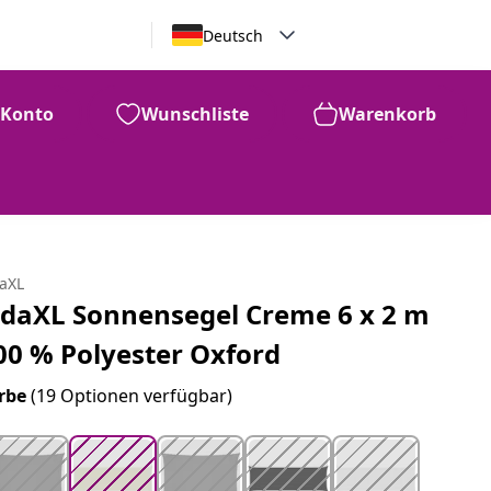
Deutsch
Konto
Wunschliste
Warenkorb
28
44
€
daXL
idaXL Sonnensegel Creme 6 x 2 m
00 % Polyester Oxford
rbe
(19 Optionen verfügbar)