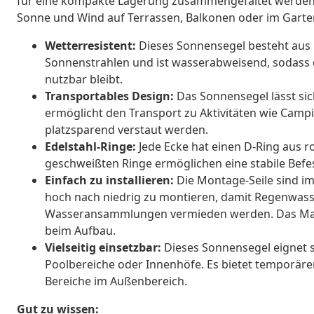
für eine kompakte Lagerung zusammengefaltet werden. 
Sonne und Wind auf Terrassen, Balkonen oder im Garte
Wetterresistent:
Dieses Sonnensegel besteht aus 
Sonnenstrahlen und ist wasserabweisend, sodass 
nutzbar bleibt.
Transportables Design:
Das Sonnensegel lässt si
ermöglicht den Transport zu Aktivitäten wie Camp
platzsparend verstaut werden.
Edelstahl-Ringe:
Jede Ecke hat einen D-Ring aus ro
geschweißten Ringe ermöglichen eine stabile Befe
Einfach zu installieren:
Die Montage-Seile sind im
hoch nach niedrig zu montieren, damit Regenwas
Wasseransammlungen vermieden werden. Das Mate
beim Aufbau.
Vielseitig einsetzbar:
Dieses Sonnensegel eignet si
Poolbereiche oder Innenhöfe. Es bietet temporäre
Bereiche im Außenbereich.
Gut zu wissen: