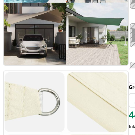
Gr
4
Ink