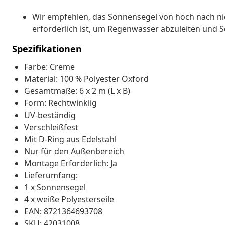
Wir empfehlen, das Sonnensegel von hoch nach ni
erforderlich ist, um Regenwasser abzuleiten un
Spezifikationen
Farbe: Creme
Material: 100 % Polyester Oxford
Gesamtmaße: 6 x 2 m (L x B)
Form: Rechtwinklig
UV-beständig
Verschleißfest
Mit D-Ring aus Edelstahl
Nur für den Außenbereich
Montage Erforderlich: Ja
Lieferumfang:
1 x Sonnensegel
4 x weiße Polyesterseile
EAN: 8721364693708
SKU: 42031008