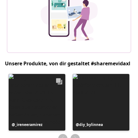
Unsere Produkte, von dir gestaltet #sharemevidaxl
Beitrag
_ireneeramirez
Beitrag
diy_bylinnea
veröffentlicht
veröffentlicht
von
von