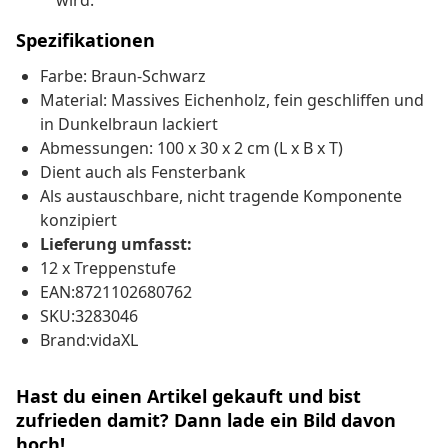
wird.
Spezifikationen
Farbe: Braun-Schwarz
Material: Massives Eichenholz, fein geschliffen und
in Dunkelbraun lackiert
Abmessungen: 100 x 30 x 2 cm (L x B x T)
Dient auch als Fensterbank
Als austauschbare, nicht tragende Komponente
konzipiert
Lieferung umfasst:
12 x Treppenstufe
EAN:8721102680762
SKU:3283046
Brand:vidaXL
Hast du einen Artikel gekauft und bist
zufrieden damit? Dann lade ein Bild davon
hoch!