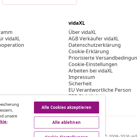
vidaXL
gramm
Über vidaXL
ür vidaXL
AGB Verkäufer vidaXL
ooperation
Datenschutzerklärung
Cookie-Erklärung
Priorisierte Versandbedingu
Cookie-Einstellungen
Arbeiten bei vidaXL
Impressum
Sicherheit
EU Verantwortliche Person
EPR-Richtlinie
Barrierefreiheit
Speicherung
Alle Cookies akzeptieren
essern,
nd unsere
kie-
Alle ablehnen
© 2008-2026 vid