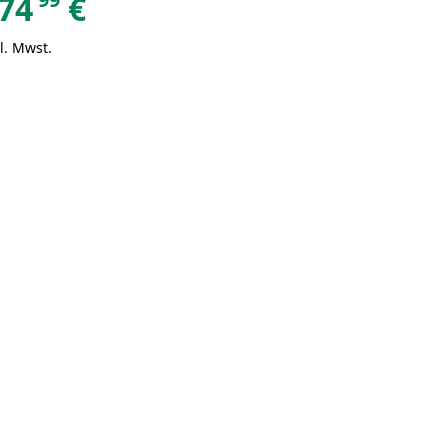
74
€
l. Mwst.