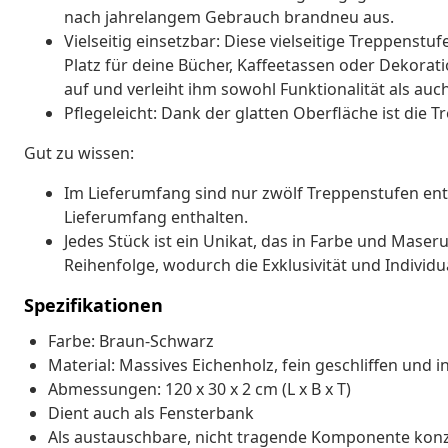
nach jahrelangem Gebrauch brandneu aus.
Vielseitig einsetzbar: Diese vielseitige Treppenstu
Platz für deine Bücher, Kaffeetassen oder Dekorati
auf und verleiht ihm sowohl Funktionalität als auch
Pflegeleicht: Dank der glatten Oberfläche ist die 
Gut zu wissen:
Im Lieferumfang sind nur zwölf Treppenstufen ent
Lieferumfang enthalten.
Jedes Stück ist ein Unikat, das in Farbe und Maserun
Reihenfolge, wodurch die Exklusivität und Individu
Spezifikationen
Farbe: Braun-Schwarz
Material: Massives Eichenholz, fein geschliffen und i
Abmessungen: 120 x 30 x 2 cm (L x B x T)
Dient auch als Fensterbank
Als austauschbare, nicht tragende Komponente konz