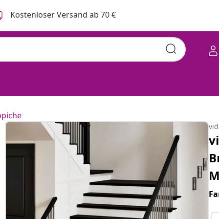
Kostenloser Versand ab 70 €
ppiche
vi
v
B
M
Fa