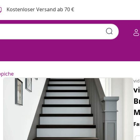
Kostenloser Versand ab 70 €
ppiche
vi
v
B
M
Fa