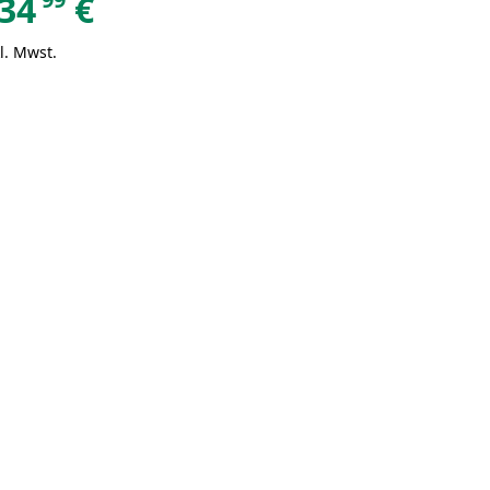
34
€
l. Mwst.