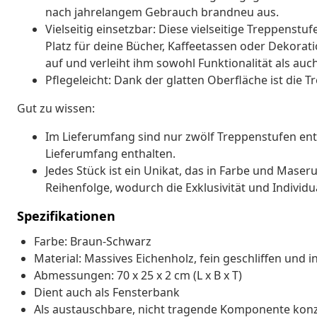
nach jahrelangem Gebrauch brandneu aus.
Vielseitig einsetzbar: Diese vielseitige Treppenstu
Platz für deine Bücher, Kaffeetassen oder Dekorati
auf und verleiht ihm sowohl Funktionalität als auch
Pflegeleicht: Dank der glatten Oberfläche ist die 
Gut zu wissen:
Im Lieferumfang sind nur zwölf Treppenstufen ent
Lieferumfang enthalten.
Jedes Stück ist ein Unikat, das in Farbe und Maserun
Reihenfolge, wodurch die Exklusivität und Individu
Spezifikationen
Farbe: Braun-Schwarz
Material: Massives Eichenholz, fein geschliffen und i
Abmessungen: 70 x 25 x 2 cm (L x B x T)
Dient auch als Fensterbank
Als austauschbare, nicht tragende Komponente konz