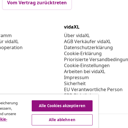
Vom Vertrag zurücktreten
vidaXL
gramm
Über vidaXL
ür vidaXL
AGB Verkäufer vidaXL
ooperation
Datenschutzerklärung
Cookie-Erklärung
Priorisierte Versandbedingu
Cookie-Einstellungen
Arbeiten bei vidaXL
Impressum
Sicherheit
EU Verantwortliche Person
EPR-Richtlinie
Barrierefreiheit
Speicherung
Alle Cookies akzeptieren
essern,
nd unsere
kie-
Alle ablehnen