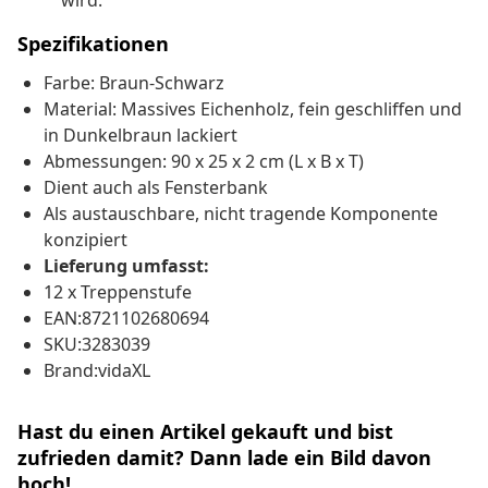
wird.
Spezifikationen
Farbe: Braun-Schwarz
Material: Massives Eichenholz, fein geschliffen und
in Dunkelbraun lackiert
Abmessungen: 90 x 25 x 2 cm (L x B x T)
Dient auch als Fensterbank
Als austauschbare, nicht tragende Komponente
konzipiert
Lieferung umfasst:
12 x Treppenstufe
EAN:8721102680694
SKU:3283039
Brand:vidaXL
Hast du einen Artikel gekauft und bist
zufrieden damit? Dann lade ein Bild davon
hoch!