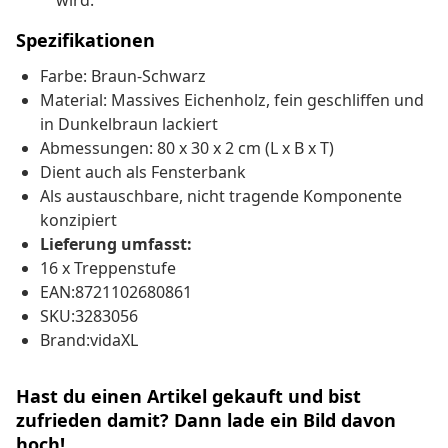
wird.
Spezifikationen
Farbe: Braun-Schwarz
Material: Massives Eichenholz, fein geschliffen und
in Dunkelbraun lackiert
Abmessungen: 80 x 30 x 2 cm (L x B x T)
Dient auch als Fensterbank
Als austauschbare, nicht tragende Komponente
konzipiert
Lieferung umfasst:
16 x Treppenstufe
EAN:8721102680861
SKU:3283056
Brand:vidaXL
Hast du einen Artikel gekauft und bist
zufrieden damit? Dann lade ein Bild davon
hoch!