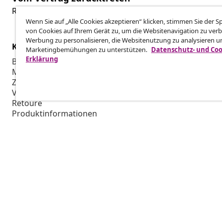
Reiche einen Widerrufsantrag für deine Bestellung ein.
Wenn Sie auf „Alle Cookies akzeptieren“ klicken, stimmen Sie der 
von Cookies auf Ihrem Gerät zu, um die Websitenavigation zu verb
Werbung zu personalisieren, die Websitenutzung zu analysieren u
Kundenservice
Business
Marketingbemühungen zu unterstützen.
Datenschutz- und Coo
Erklärung
Bestellung verfolgen
Partnerpro
Mein Konto
Produktion f
Zahlung
Marketing-K
Versand & Lieferung
Retoure
Produktinformationen
Bestellung