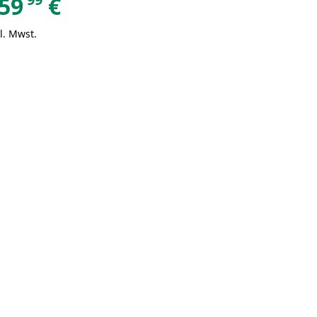
59
€
l. Mwst.