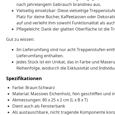
nach jahrelangem Gebrauch brandneu aus.
Vielseitig einsetzbar: Diese vielseitige Treppenstu
Platz für deine Bücher, Kaffeetassen oder Dekorati
auf und verleiht ihm sowohl Funktionalität als auch
Pflegeleicht: Dank der glatten Oberfläche ist die 
Gut zu wissen:
Im Lieferumfang sind nur acht Treppenstufen enth
Lieferumfang enthalten.
Jedes Stück ist ein Unikat, das in Farbe und Maserun
Reihenfolge, wodurch die Exklusivität und Individu
Spezifikationen
Farbe: Braun-Schwarz
Material: Massives Eichenholz, fein geschliffen und i
Abmessungen: 80 x 25 x 2 cm (L x B x T)
Dient auch als Fensterbank
Als austauschbare, nicht tragende Komponente konz