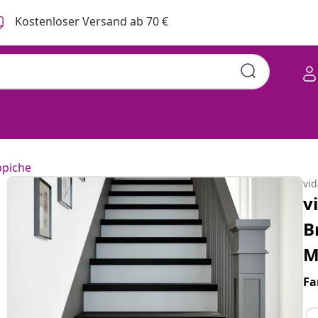
Kostenloser Versand ab 70 €
ppiche
vi
v
B
M
Fa