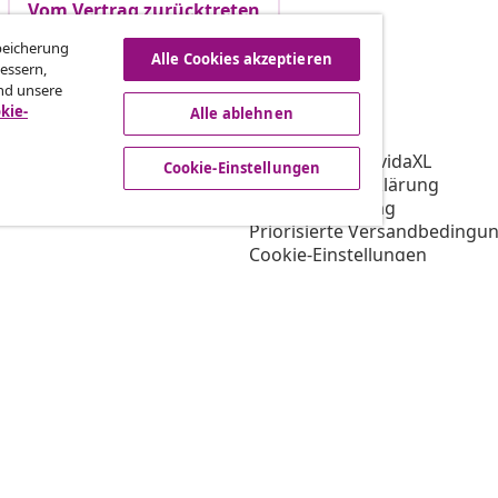
Vom Vertrag zurücktreten
Speicherung
Alle Cookies akzeptieren
essern,
nd unsere
vidaXL
kie-
Alle ablehnen
gramm
Über vidaXL
ür vidaXL
AGB Verkäufer vidaXL
Cookie-Einstellungen
ooperation
Datenschutzerklärung
Cookie-Erklärung
Priorisierte Versandbedingu
Cookie-Einstellungen
Arbeiten bei vidaXL
Impressum
Sicherheit
EU Verantwortliche Person
EPR-Richtlinie
Barrierefreiheit