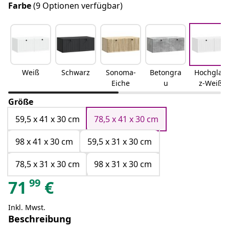
Farbe
(9 Optionen verfügbar)
Weiß
Schwarz
Sonoma-
Betongra
Hochglan
Eiche
u
z-Weiß
Größe
59,5 x 41 x 30 cm
78,5 x 41 x 30 cm
98 x 41 x 30 cm
59,5 x 31 x 30 cm
78,5 x 31 x 30 cm
98 x 31 x 30 cm
99
71
€
Inkl. Mwst.
Beschreibung