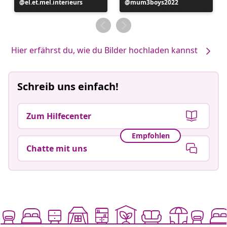
Beitrag
el.et.mel.interieurs
Beitrag
mum3boys2022
veröffentlicht
veröffentlicht
von
von
Hier erfährst du, wie du Bilder hochladen kannst
Schreib uns einfach!
Zum Hilfecenter
Empfohlen
Chatte mit uns