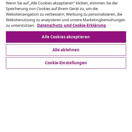
Wenn Sie auf „Alle Cookies akzeptieren“ klicken, stimmen Sie der
Vom Vertrag zurücktreten
Speicherung von Cookies auf Ihrem Gerät zu, um die
Reiche einen Widerrufsantrag für deine Bestellung
Websitenavigation zu verbessern, Werbung zu personalisieren, die
Websitenutzung zu analysieren und unsere Marketingbemühungen
ein.
zu unterstützen.
Datenschutz- und Cookie-Erklärung
Vom Vertrag zurücktreten
Alle Cookies akzeptieren
Alle ablehnen
Kundenservice
Cookie-Einstellungen
Business
vidaXL
Mehr entdecken