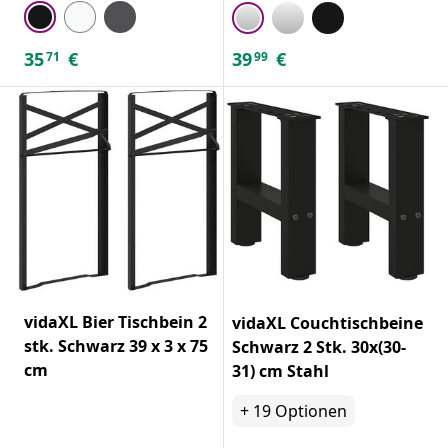
35
€
39
€
71
99
vidaXL Bier Tischbein 2
vidaXL Couchtischbeine
stk. Schwarz 39 x 3 x 75
Schwarz 2 Stk. 30x(30-
cm
31) cm Stahl
+
19
Optionen