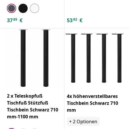
37
€
53
€
85
92
2 x Teleskopfuß
4x höhenverstellbares
Tischfuß Stützfuß
Tischbein Schwarz 710
Tischbein Schwarz 710
mm
mm-1100 mm
+
2
Optionen