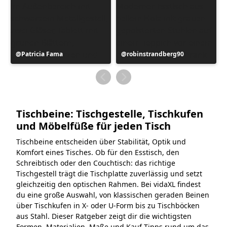
Beitrag
Patricia Fama
Beitrag
robinstrandberg90
veröffentlicht
veröffentlicht
von
von
Tischbeine: Tischgestelle, Tischkufen
und Möbelfüße für jeden Tisch
Tischbeine entscheiden über Stabilität, Optik und
Komfort eines Tisches. Ob für den Esstisch, den
Schreibtisch oder den Couchtisch: das richtige
Tischgestell trägt die Tischplatte zuverlässig und setzt
gleichzeitig den optischen Rahmen. Bei vidaXL findest
du eine große Auswahl, von klassischen geraden Beinen
über Tischkufen in X- oder U-Form bis zu Tischböcken
aus Stahl. Dieser Ratgeber zeigt dir die wichtigsten
Formen, Materialien, Maße und Kauf-Tipps rund um das