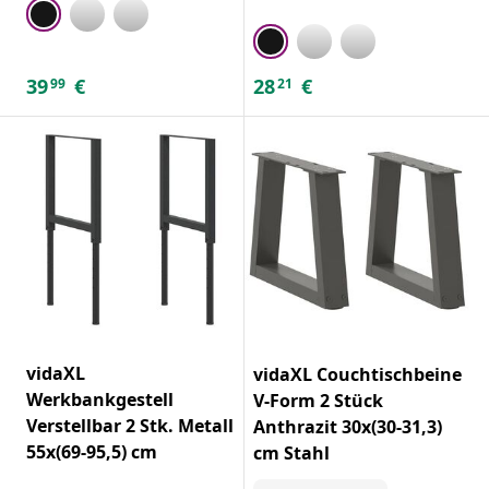
39
€
28
€
99
21
vidaXL
vidaXL Couchtischbeine
Werkbankgestell
V-Form 2 Stück
Verstellbar 2 Stk. Metall
Anthrazit 30x(30-31,3)
55x(69-95,5) cm
cm Stahl