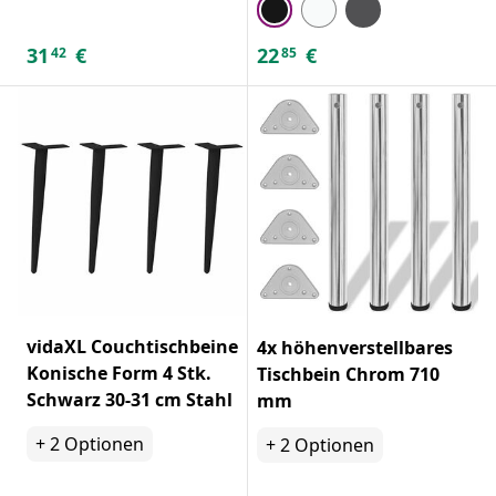
31
€
22
€
42
85
vidaXL Couchtischbeine
4x höhenverstellbares
Konische Form 4 Stk.
Tischbein Chrom 710
Schwarz 30-31 cm Stahl
mm
+
2
Optionen
+
2
Optionen