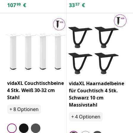
107
€
33
€
99
57
vidaXL Couchtischbeine
vidaXL Haarnadelbeine
4 Stk. Weiß 30-32 cm
für Couchtisch 4 Stk.
Stahl
Schwarz 10 cm
Massivstahl
+
8
Optionen
+
4
Optionen