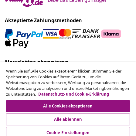
Akzeptierte Zahlungsmethoden
Newsletter abonnieren
Schließen Sie sich über 700.000 Käufern an, die
Wenn Sie auf „Alle Cookies akzeptieren“ klicken, stimmen Sie der
wöchentliche Angebote, saisonale Aktionen und
Speicherung von Cookies auf Ihrem Gerät zu, um die
Websitenavigation zu verbessern, Werbung zu personalisieren, die
Neuheiten von vidaXL erhalten.
Websitenutzung zu analysieren und unsere Marketingbemühungen
zu unterstützen.
Datenschutz- und Cookie-Erklärung
Unsere Social-Media-Accounts
Alle Cookies akzeptieren
Alle ablehnen
Vom Vertrag zurücktreten
Cookie-Einstellungen
Reiche einen Widerrufsantrag für deine Bestellung