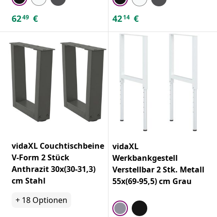
62
€
42
€
49
14
vidaXL Couchtischbeine
vidaXL
V-Form 2 Stück
Werkbankgestell
Anthrazit 30x(30-31,3)
Verstellbar 2 Stk. Metall
cm Stahl
55x(69-95,5) cm Grau
+
18
Optionen