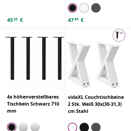
45
€
47
€
35
49
4x höhenverstellbares
vidaXL Couchtischbeine
Tischbein Schwarz 710
2 Stk. Weiß 30x(30-31,3)
mm
cm Stahl