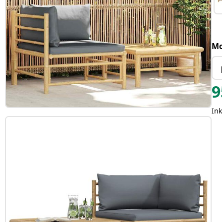
Mo
9
Ink