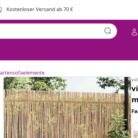
Kostenloser Versand ab 70 €
artensofaelemente
vi
v
m
Fa