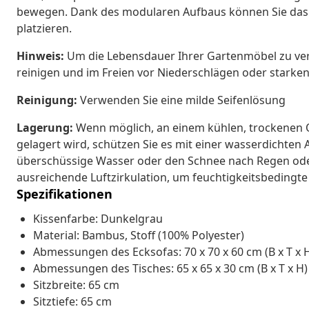
bewegen. Dank des modularen Aufbaus können Sie das 
platzieren.
Hinweis:
Um die Lebensdauer Ihrer Gartenmöbel zu ver
reinigen und im Freien vor Niederschlägen oder starke
Reinigung:
Verwenden Sie eine milde Seifenlösung
Lagerung:
Wenn möglich, an einem kühlen, trockenen O
gelagert wird, schützen Sie es mit einer wasserdichte
überschüssige Wasser oder den Schnee nach Regen oder
ausreichende Luftzirkulation, um feuchtigkeitsbedingt
Spezifikationen
Kissenfarbe: Dunkelgrau
Material: Bambus, Stoff (100% Polyester)
Abmessungen des Ecksofas: 70 x 70 x 60 cm (B x T x 
Abmessungen des Tisches: 65 x 65 x 30 cm (B x T x H)
Sitzbreite: 65 cm
Sitztiefe: 65 cm