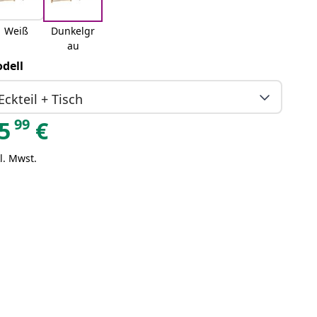
Weiß
Dunkelgr
au
dell
Eckteil + Tisch
99
5
€
l. Mwst.