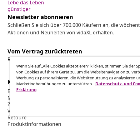
Lebe das Leben
günstiger
Newsletter abonnieren
Schließen Sie sich über 700.000 Käufern an, die wöchent
Aktionen und Neuheiten von vidaXL erhalten.
Vom Vertrag zurücktreten
Reiche einen Widerrufsantrag für deine Bestellung ein.
Wenn Sie auf „Alle Cookies akzeptieren“ klicken, stimmen Sie der 
von Cookies auf Ihrem Gerät zu, um die Websitenavigation zu verb
Werbung zu personalisieren, die Websitenutzung zu analysieren u
Kundenservice
Business
Marketingbemühungen zu unterstützen.
Datenschutz- und Coo
Erklärung
Bestellung verfolgen
Partnerpro
Mein Konto
Produktion f
Zahlung
Marketing-K
Versand & Lieferung
Retoure
Produktinformationen
Bestellung