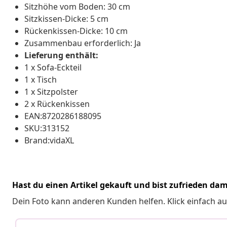
Sitzhöhe vom Boden: 30 cm
Sitzkissen-Dicke: 5 cm
Rückenkissen-Dicke: 10 cm
Zusammenbau erforderlich: Ja
Lieferung enthält:
1 x Sofa-Eckteil
1 x Tisch
1 x Sitzpolster
2 x Rückenkissen
EAN:8720286188095
SKU:313152
Brand:vidaXL
Hast du einen Artikel gekauft und bist zufrieden dam
Dein Foto kann anderen Kunden helfen. Klick einfach au