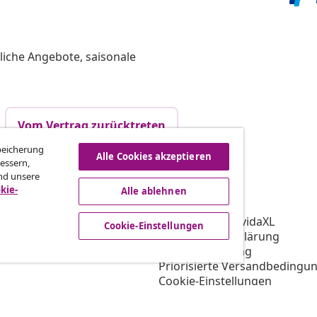
liche Angebote, saisonale
Vom Vertrag zurücktreten
Speicherung
Alle Cookies akzeptieren
essern,
nd unsere
vidaXL
kie-
Alle ablehnen
gramm
Über vidaXL
ür vidaXL
AGB Verkäufer vidaXL
Cookie-Einstellungen
ooperation
Datenschutzerklärung
Cookie-Erklärung
Priorisierte Versandbedingu
Cookie-Einstellungen
Arbeiten bei vidaXL
Impressum