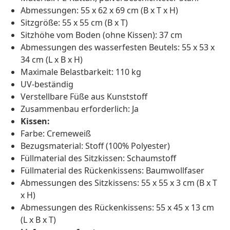
Abmessungen: 55 x 62 x 69 cm (B x T x H)
Sitzgröße: 55 x 55 cm (B x T)
Sitzhöhe vom Boden (ohne Kissen): 37 cm
Abmessungen des wasserfesten Beutels: 55 x 53 x
34 cm (L x B x H)
Maximale Belastbarkeit: 110 kg
UV-beständig
Verstellbare Füße aus Kunststoff
Zusammenbau erforderlich: Ja
Kissen:
Farbe: Cremeweiß
Bezugsmaterial: Stoff (100% Polyester)
Füllmaterial des Sitzkissen: Schaumstoff
Füllmaterial des Rückenkissens: Baumwollfaser
Abmessungen des Sitzkissens: 55 x 55 x 3 cm (B x T
x H)
Abmessungen des Rückenkissens: 55 x 45 x 13 cm
(L x B x T)