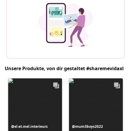
Unsere Produkte, von dir gestaltet #sharemevidaxl
Beitrag
el.et.mel.interieurs
Beitrag
mum3boys2022