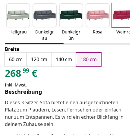
Hellgrau
Dunkelgr
Dunkelgr
Rosa
Weinrot
au
ün
Breite
60 cm
120 cm
140 cm
180 cm
99
268
€
Inkl. Mwst.
Beschreibung
Dieses 3-Sitzer-Sofa bietet einen ausgezeichneten
Platz zum Plaudern, Lesen, Fernsehen oder einfach
nur zum Entspannen. Es wird ein echter Blickfang in
deinem Zuhause sein.