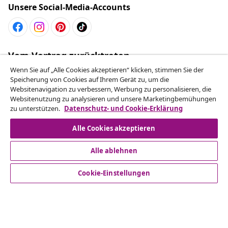
Unsere Social-Media-Accounts
Vom Vertrag zurücktreten
Reiche einen Widerrufsantrag für deine Bestellung
Wenn Sie auf „Alle Cookies akzeptieren“ klicken, stimmen Sie der
Speicherung von Cookies auf Ihrem Gerät zu, um die
ein.
Websitenavigation zu verbessern, Werbung zu personalisieren, die
Websitenutzung zu analysieren und unsere Marketingbemühungen
Vom Vertrag zurücktreten
zu unterstützen.
Datenschutz- und Cookie-Erklärung
Alle Cookies akzeptieren
Alle ablehnen
Kundenservice
Cookie-Einstellungen
Business
vidaXL